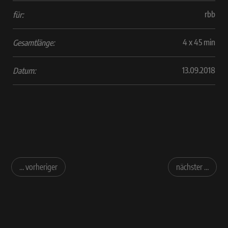
rbb
für:
4 x 45 min
Gesamtlänge:
13.09.2018
Datum:
… vorheriger
nächster …